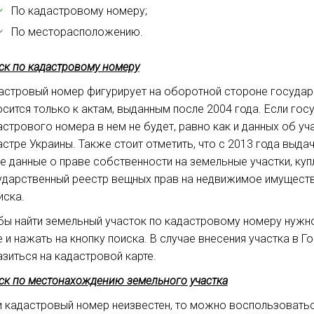
По кадастровому номеру;
По месторасположению.
ск по кадастровому номеру
астровый номер фигурирует на оборотной стороне государс
осится только к актам, выданным после 2004 года. Если гос
астрового номера в нем не будет, равно как и данных об у
астре Украины. Также стоит отметить, что с 2013 года выда
се данные о праве собственности на земельные участки, куп
ударственный реестр вещных прав на недвижимое имуществ
иска.
бы найти земельный участок по кадастровому номеру нужно
е и нажать на кнопку поиска. В случае внесения участка в 
азиться на кадастровой карте.
ск по местонахождению земельного участка
и кадастровый номер неизвестен, то можно воспользоваться