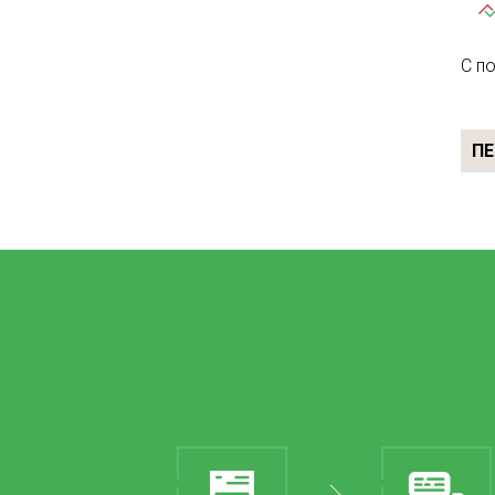
С п
ПЕ