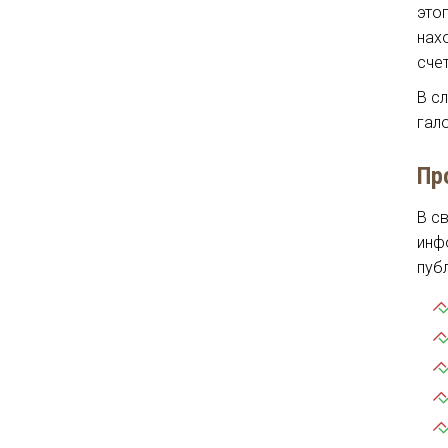
это
нах
сче
В с
гал
Пр
В с
инф
пуб