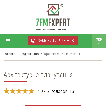
+38 050 750 99 33
УКР
ЗАМОВИТИ ДЗВІНОК
РУС
Головна
Будівництво
Архітектурне планування
Архітектурне планування
4.9 / 5 , голосов: 13.