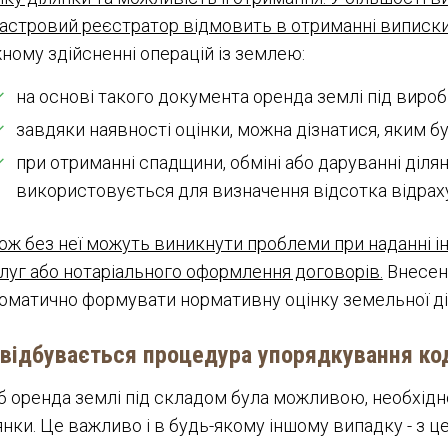
астровий реєстратор відмовить в отриманні виписки
ному здійсненні операцій із землею:
на основі такого документа оренда землі під виро
завдяки наявності оцінки, можна дізнатися, яким б
при отриманні спадщини, обміні або даруванні діля
використовується для визначення відсотка відрах
ож без неї можуть виникнути проблеми при наданні 
луг або нотаріального оформлення договорів.
Внесен
оматично формувати нормативну оцінку земельної д
 відбувається процедура упорядкування код
 оренда землі під складом була можливою, необхідн
янки. Це важливо і в будь-якому іншому випадку - з 