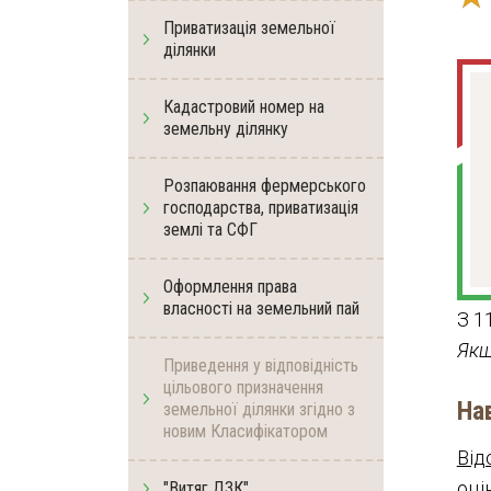
Приватизація земельної
ділянки
Кадастровий номер на
земельну ділянку
Розпаювання фермерського
господарства, приватизація
землі та СФГ
Оформлення права
власності на земельний пай
З 1
Якщ
Приведення у відповідність
цільового призначення
На
земельної ділянки згідно з
новим Класифікатором
Від
оці
"Витяг ДЗК"