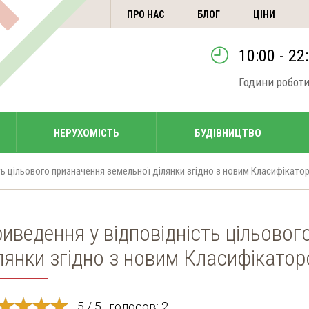
ПРО НАС
БЛОГ
ЦІНИ
10:00 - 22
Години робот
НЕРУХОМІСТЬ
БУДІВНИЦТВО
ть цільового призначення земельної ділянки згідно з новим Класифікато
иведення у відповідність цільовог
лянки згідно з новим Класифікато
5 / 5 , голосов: 2.