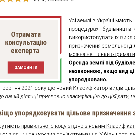
Усі землі в Україні мають
процедурах - будівництві 
Отримати
використовувати їх викл
консультацію
призначення земельної діл
експерта
можна не тільки отримати 
Оренда землі під будівл
ЗАМОВИТИ
незаконною, якщо вид ці
упорядковано.
1 серпня 2021 року діє новий Класифікатор видів ціл
о вашій ділянці присвоєно класифікацію до цієї дати, 
віщо упорядковувати цільове призначення 
сутність правильного коду згідно з новим Класифік
нку ділянки та можливість її отримання. У більшості в