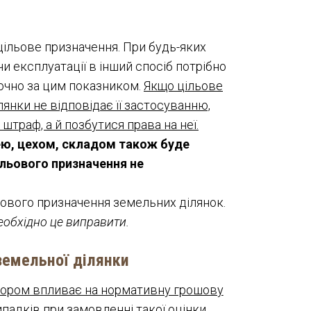
 цільове призначення. При будь-яких
чи експлуатації в інший спосіб потрібно
ючно за цим показником.
Якщо цільове
янки не відповідає її застосуванню,
штраф, а й позбутися права на неї.
ею, цехом, складом також буде
льового призначення не
ьового призначення земельних ділянок.
необхідно це виправити.
земельної ділянки
атором впливає на нормативну грошову
ипадків при замовленні такої оцінки