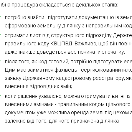
ібна процедура складається з декількох етапів:
потрібно знайти і підготувати документацію із зем
сформовано земельну ділянку з неправильним кодо
отримати лист від структурного підрозділу Держг
правильного коду КВЦПВД. Важливо, щоб він повні
адже інакше доведеться все починати спочатку;
після того, як код готовий, потрібно підготувати 
Цим має займатися фахівець - сертифікований інж
заявку Державному кадастровому реєстратору, яки
внесення відповідних змін;
коли рішення ухвалено, можна отримувати витяг із
внесеними змінами - правильним кодом цільового 
документом уже можлива оренда землі під цехом 
залежно від того, для чого призначена ділянка.