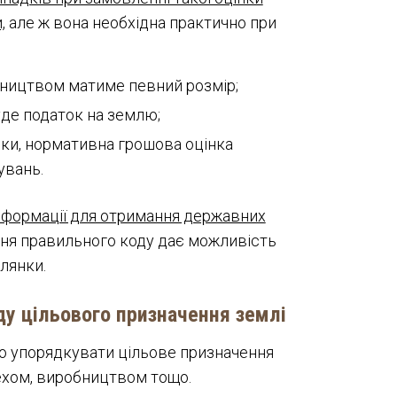
,
але ж вона необхідна практично при
бництвом матиме певний розмір;
уде податок на землю;
нки, нормативна грошова оцінка
увань.
інформації для отримання державних
ня правильного коду дає можливість
ілянки.
у цільового призначення землі
о упорядкувати цільове призначення
цехом, виробництвом тощо.