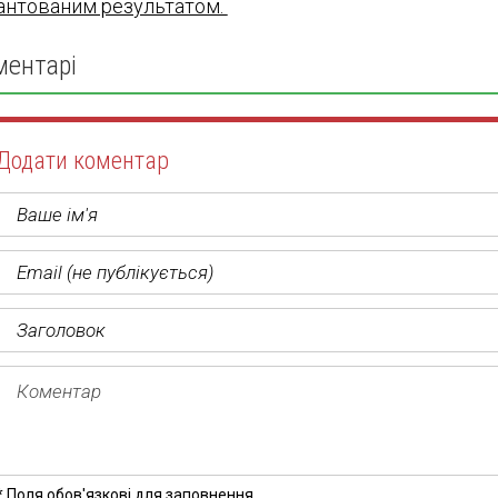
антованим результатом.
ментарі
Додати коментар
* Поля обов'язкові для заповнення