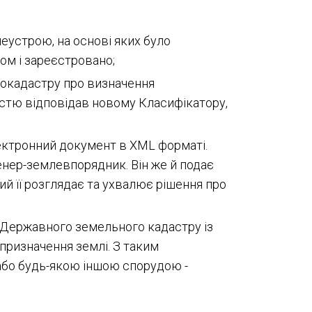
леустрою, на основі яких було
м і зареєстровано;
еокадастру про визначення
стю відповідав новому Класифікатору,
електронний документ в XML форматі.
енер-землевпорядник. Він же й подає
й її розглядає та ухвалює рішення про
 Державного земельного кадастру із
призначення землі. З таким
або будь-якою іншою спорудою -