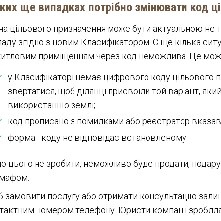
яких ще випадках потрібно змінювати код ц
на цільового призначення може бути актуальною не т
ладу згідно з новим Класифікатором. Є ще кілька ситу
итловим приміщенням через код неможлива. Це може
у Класифікаторі немає цифрового коду цільового п
звертатися, щоб ділянці присвоїли той варіант, як
використанню землі;
код прописано з помилками або реєстратор вказав
формат коду не відповідає встановленому.
о цього не зробити, неможливо буде продати, подару
 мафом.
 замовити послугу або отримати консультацію залиште
тактним номером телефону. Юристи компанії зробллят