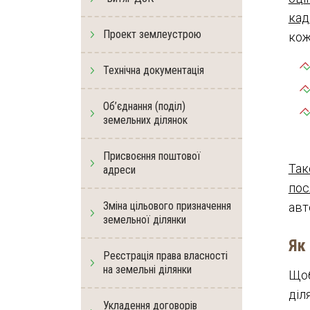
кад
Проект землеустрою
кож
Технічна документація
Об’єднання (поділ)
земельних ділянок
Присвоєння поштової
Так
адреси
пос
Зміна цільового призначення
авт
земельної ділянки
Як
Реєстрація права власності
на земельні ділянки
Щоб
діл
Укладення договорів