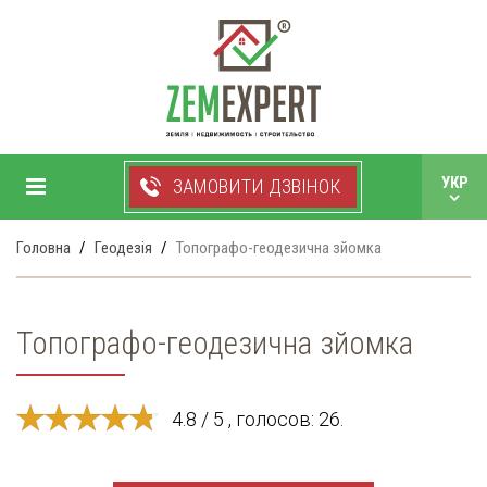
+38 050 750 99 33
УКР
ЗАМОВИТИ ДЗВІНОК
РУС
Головна
Геодезія
Топографо-геодезична зйомка
Топографо-геодезична зйомка
4.8 / 5 , голосов: 26.