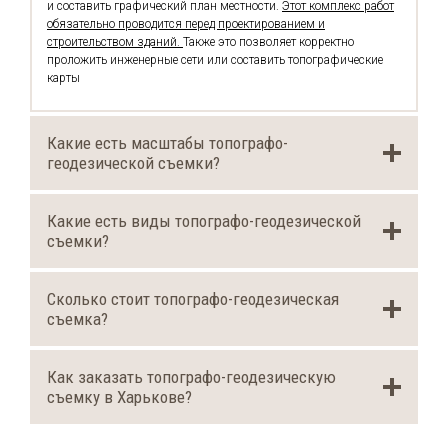
и составить графический план местности.
Этот комплекс работ
обязательно проводится перед проектированием и
строительством зданий.
Также это позволяет корректно
проложить инженерные сети или составить топографические
карты
Какие есть масштабы топографо-
геодезической съемки?
Какие есть виды топографо-геодезической
съемки?
Сколько стоит топографо-геодезическая
съемка?
Как заказать топографо-геодезическую
съемку в Харькове?