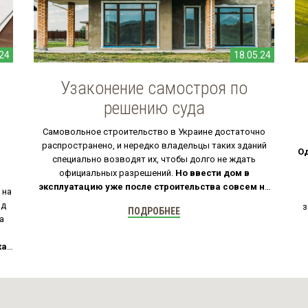
.24
18.05.24
Узаконение самостроя по
решению суда
Самовольное строительство в Украине достаточно
распространено, и нередко владельцы таких зданий
О
специально возводят их, чтобы долго не ждать
официальных разрешений.
Но ввести дом в
эксплуатацию уже после строительства совсем не
 на
проще, часто еще дольше, а самое главное -
од
з
ПОДРОБНЕЕ
дороже.
а
как
а