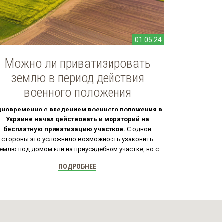
01.05.24
Можно ли приватизировать
землю в период действия
военного положения
дновременно с введением военного положения в
Украине начал действовать и мораторий на
бесплатную приватизацию участков.
С одной
стороны это усложнило возможность узаконить
емлю под домом или на приусадебном участке, но с
другой - позволило защитить часть граждан от
ПОДРОБНЕЕ
возможных негативных последствий.