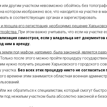
 или другим участком невозможно обойтись без топографо
а котором изображено все, что находится на участке в ма
вать в соответствующих органах и зарегистрировать.
н и прошла его регистрация, необходимо решение Харьковс
стройства.
При этом важно учитывать, что если на участке 
лизация самостроя, если у владельца нет документов н
д ним в аренду.
земли под мафом, например, была законной, является разр
 Только после этого можно пройти процедуру государствен
ним нужно получить решение Харьковского городского сов
 участка.
Без всех этих процедур никто не согласиться
ного времени этим занимается областная военная администр
ользований.
Или же обратиться к специалистам, который смогут быстро 
и под нежилым участком была абсолютно законной и безоп