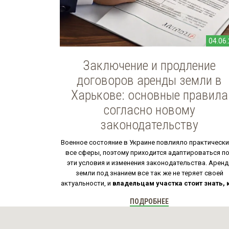
04.06
Заключение и продление
договоров аренды земли в
Харькове: основные правила
согласно новому
законодательству
Военное состояние в Украине повлияло практически
все сферы, поэтому приходится адаптироваться п
эти условия и изменения законодательства. Аренд
земли под знанием все так же не теряет своей
актуальности, и
владельцам участка стоит знать, 
правильно заключить договор аренды земли, 
ПОДРОБНЕЕ
также продлить его при необходимости.