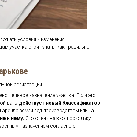
под эти условия и изменения
цам участка стоит знать, как правильно
Харькове
ельной регистрации.
но целевое назначение участка. Если это
той даты
действует новый Классификатор
ы аренда земли под производством или на
ие к нему.
Это очень важно, поскольку
своенным назначением согласно с