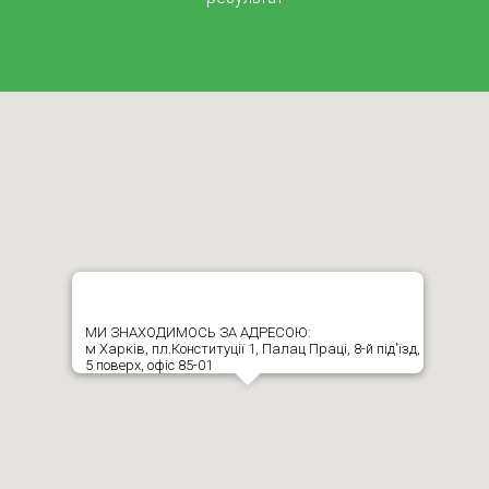
МИ ЗНАХОДИМОСЬ ЗА АДРЕСОЮ:
м Харків, пл.Конституції 1, Палац Праці, 8-й під'їзд,
5 поверх, офіс 85-01