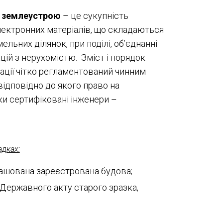
з землеустрою
– це сукупність
електронних матеріалів, що складаються
ельних ділянок, при поділі, об’єднанні
ацій з нерухомістю. Зміст і порядок
ації чітко регламентований чинним
відповідно до якого право на
и сертифіковані інженери –
адках:
зташована зареєстрована будова;
Державного акту старого зразка,