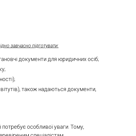
дно завчасно підготувати:
становчі документи для юридичних осіб;
у;
ості);
вітутів), також надаються документи,
і потребує особливої уваги. Тому,
перевіреним спеціалістам.