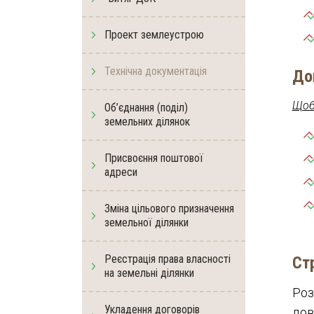
Проект землеустрою
Технічна документація
До
Щоб 
Об’єднання (поділ)
земельних ділянок
Присвоєння поштової
адреси
Зміна цільового призначення
земельної ділянки
Реєстрація права власності
Ст
на земельні ділянки
Роз
Укладення договорів
дов