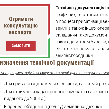
Технічна документація і
графічних, текстових та 
Отримати
в процесі приватизації зем
консультацію
землі, а також інших опер
експерта
складання такої документ
законодавством України, 
ЗАМОВИТИ
виготовлення мають тільк
землевпорядники.
изначення технічної документації
ічна документація із землеустрою необхідна в наступних вип
Для приватизації земельної ділянки, на якомій ро
Для отримання кадастрового номера (за наявності 
виданого до 2004 р.);
В процесі об’єднання (поділу) земельної ділянки;