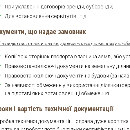
При укладенні договорів оренди, суборенди;
Для встановлення сервітутів і т.д.
кументи, що надає замовник
швидко виготовити технічну документацію, замовнику необхі
Копії всіх сторінок паспорта власника землі, або у
Правовстановлюючі документи на земельну ділянк
Правовстановлюючі документи на будови (за наявн
За наявності обмежень у використанні ділянки (сер
на підставі яких встановлені ці обмеження.
роки і вартість технічної документації
робка технічної документації – справа дуже кропітка 
іряти дану роботу потрібно тільки сертифікованим і 